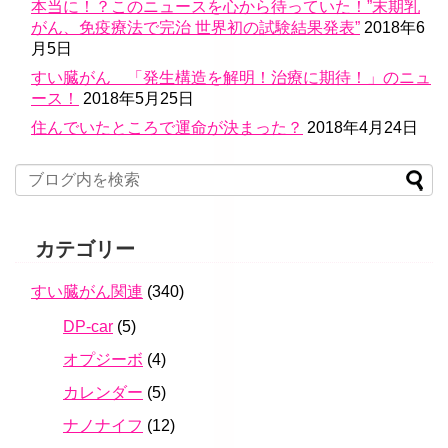
本当に！？このニュースを心から待っていた！”末期乳
がん、免疫療法で完治 世界初の試験結果発表”
2018年6
月5日
すい臓がん 「発生構造を解明！治療に期待！」のニュ
ース！
2018年5月25日
住んでいたところで運命が決まった？
2018年4月24日
カテゴリー
すい臓がん関連
(340)
DP-car
(5)
オプジーボ
(4)
カレンダー
(5)
ナノナイフ
(12)