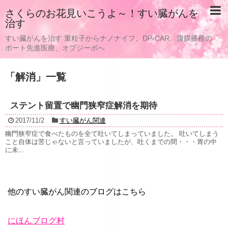
さくらのお花見いこうよ～！すい臓がんを
治す
すい臓がんを治す 重粒子からナノナイフ、DP-CAR、腹膜播種の
ポート先進医療、オプジーボへ
「
解消
」
一覧
ステント留置で幽門狭窄症解消を期待
2017/11/2
すい臓がん関連
幽門狭窄症で食べたものを全て吐いてしまっていました。 吐いてしまう
こと自体は苦じゃないと言っていましたが、吐くまでの間・・・胃の中
に未...
他のすい臓がん関連のブログはこちら
にほんブログ村