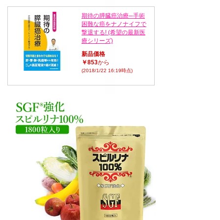
期待の膵臓癌治療─手術
困難な癌をナノナイフで
撃退する! (希望の最新医
療シリーズ)
新品価格
￥853
から
(2018/1/22 16:19時点)