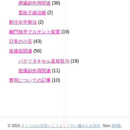
膵臓副作用関連
(38)
重粒子線治療
(2)
動注化学療法
(2)
幽門狭窄でステント留置
(19)
日常の小言
(43)
腹膜癌関連
(56)
パクリタキセル直接投与
(19)
腹膜副作用関連
(11)
費用についての記事
(10)
© 2015
さくらのお花見いこうよ～！すい臓がんを治す
. Skin
第0版
.