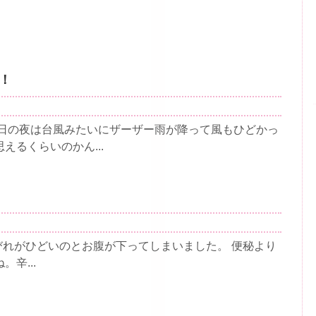
！
昨日の夜は台風みたいにザーザー雨が降って風もひどかっ
るくらいのかん...
びれがひどいのとお腹が下ってしまいました。 便秘より
辛...