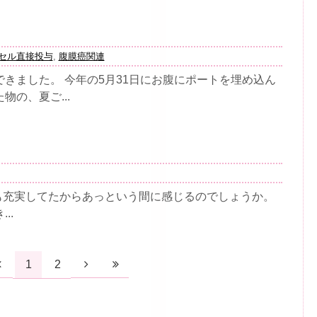
セル直接投与
,
腹膜癌関連
きました。 今年の5月31日にお腹にポートを埋め込ん
の、夏ご...
も充実してたからあっという間に感じるのでしょうか。
..
1
2