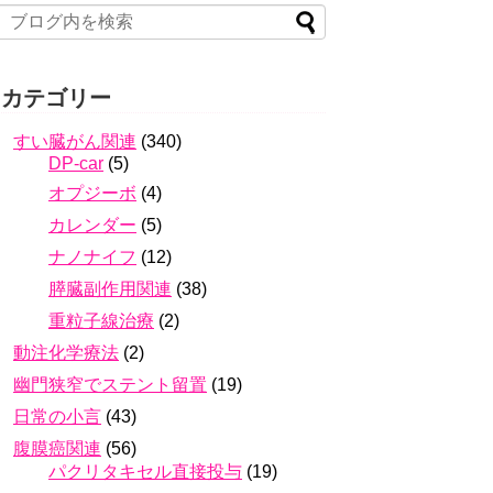
カテゴリー
すい臓がん関連
(340)
DP-car
(5)
オプジーボ
(4)
カレンダー
(5)
ナノナイフ
(12)
膵臓副作用関連
(38)
重粒子線治療
(2)
動注化学療法
(2)
幽門狭窄でステント留置
(19)
日常の小言
(43)
腹膜癌関連
(56)
パクリタキセル直接投与
(19)