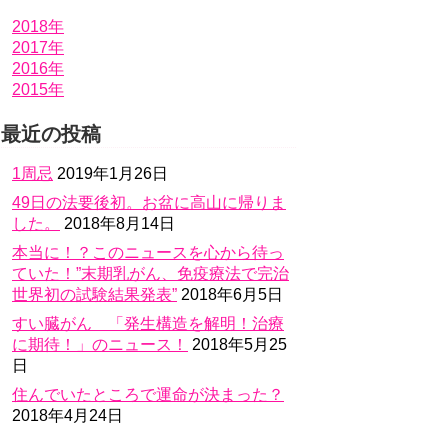
2018年
2017年
2016年
2015年
最近の投稿
1周忌
2019年1月26日
49日の法要後初。お盆に高山に帰りま
した。
2018年8月14日
本当に！？このニュースを心から待っ
ていた！”末期乳がん、免疫療法で完治
世界初の試験結果発表”
2018年6月5日
すい臓がん 「発生構造を解明！治療
に期待！」のニュース！
2018年5月25
日
住んでいたところで運命が決まった？
2018年4月24日