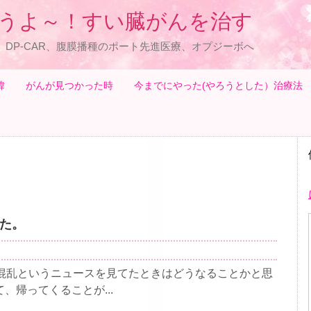
うよ～！すい臓がんを治す
、DP-CAR、腹膜播種のポート先進医療、オプジーボへ
緯
がんが見つかった時
今までにやった(やろうとした）治療法
た。
大混乱というニュースを見てたときはどうなることかと思
、帰ってくることが...