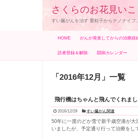
さくらのお花見いこ
すい臓がんを治す 重粒子からナノナイフ
HOME
がんが発覚してからの治療経
読者登録＆解除
闘病カレンダー
「
2016年12月
」
一覧
飛行機はちゃんと飛んでくれまし
2016/12/29
すい臓がん関連
50年に一度のどか雪で新千歳空港が
いましたが、予定通り行って治療をして