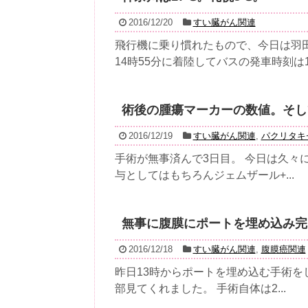
2016/12/20
すい臓がん関連
飛行機に乗り慣れたもので、今日は羽
14時55分に着陸してバスの発車時刻は15時
術後の腫瘍マーカーの数値。そし
2016/12/19
すい臓がん関連
,
パクリタキ
手術が無事済んで3日目。 今日は久々
与としてはもちろんジェムザール+...
無事に腹膜にポートを埋め込み完
2016/12/18
すい臓がん関連
,
腹膜癌関連
昨日13時からポートを埋め込む手術を
部見てくれました。 手術自体は2...