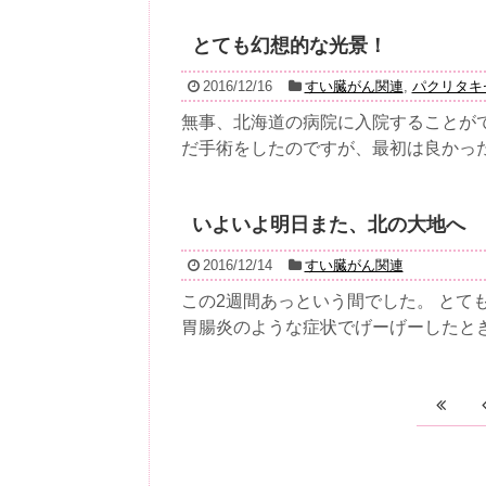
とても幻想的な光景！
2016/12/16
すい臓がん関連
,
パクリタキ
無事、北海道の病院に入院することがで
だ手術をしたのですが、最初は良かった物
いよいよ明日また、北の大地へ
2016/12/14
すい臓がん関連
この2週間あっという間でした。 とて
胃腸炎のような症状でげーげーしたとき.