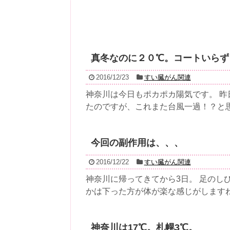
真冬なのに２０℃。コートいらず
2016/12/23
すい臓がん関連
神奈川は今日もポカポカ陽気です。 
たのですが、これまた台風一過！？と思え
今回の副作用は、、、
2016/12/22
すい臓がん関連
神奈川に帰ってきてから3日。 足のし
かは下った方が体が楽な感じがしますね。
神奈川は17℃。札幌3℃。