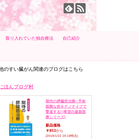
取り入れていた独自療法
自己紹介
他のすい臓がん関連のブログはこちら
にほんブログ村
期待の膵臓癌治療─手術
困難な癌をナノナイフで
撃退する! (希望の最新医
療シリーズ)
新品価格
￥853
から
(2018/1/22 16:19時点)