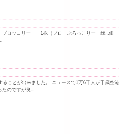
ブロッコリー 1株（ブロ ぶろっこりー 緑...価
..
することが出来ました。 ニュースで1万6千人が千歳空港
のですが良...