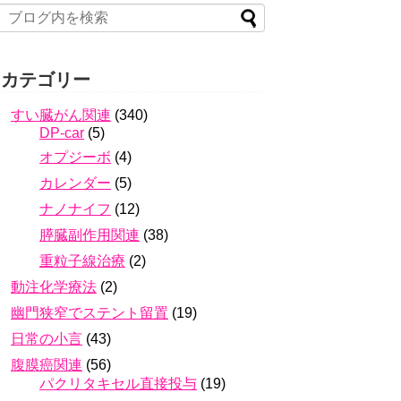
カテゴリー
すい臓がん関連
(340)
DP-car
(5)
オプジーボ
(4)
カレンダー
(5)
ナノナイフ
(12)
膵臓副作用関連
(38)
重粒子線治療
(2)
動注化学療法
(2)
幽門狭窄でステント留置
(19)
日常の小言
(43)
腹膜癌関連
(56)
パクリタキセル直接投与
(19)