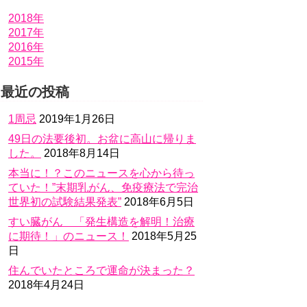
2018年
2017年
2016年
2015年
最近の投稿
1周忌
2019年1月26日
49日の法要後初。お盆に高山に帰りま
した。
2018年8月14日
本当に！？このニュースを心から待っ
ていた！”末期乳がん、免疫療法で完治
世界初の試験結果発表”
2018年6月5日
すい臓がん 「発生構造を解明！治療
に期待！」のニュース！
2018年5月25
日
住んでいたところで運命が決まった？
2018年4月24日