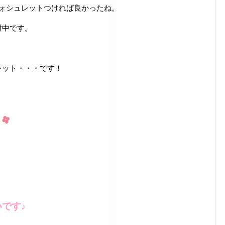
ウォシュレットつければ良かったね。
討中です。
レット・・・です！
。
です♪