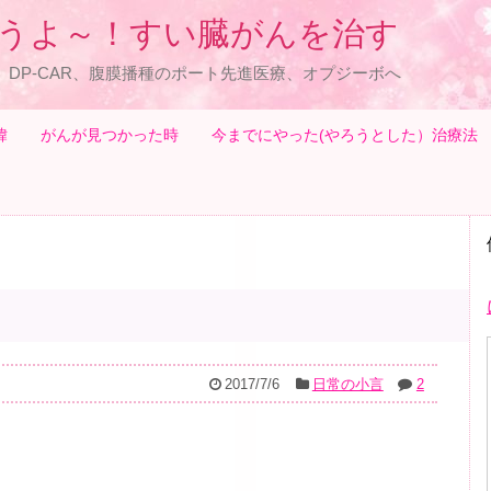
うよ～！すい臓がんを治す
、DP-CAR、腹膜播種のポート先進医療、オプジーボへ
緯
がんが見つかった時
今までにやった(やろうとした）治療法
2017/7/6
日常の小言
2