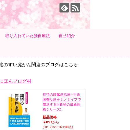
取り入れていた独自療法
自己紹介
他のすい臓がん関連のブログはこちら
にほんブログ村
期待の膵臓癌治療─手術
困難な癌をナノナイフで
撃退する! (希望の最新医
療シリーズ)
新品価格
￥853
から
(2018/1/22 16:19時点)