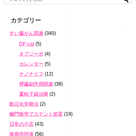
カテゴリー
すい臓がん関連
(340)
DP-car
(5)
オプジーボ
(4)
カレンダー
(5)
ナノナイフ
(12)
膵臓副作用関連
(38)
重粒子線治療
(2)
動注化学療法
(2)
幽門狭窄でステント留置
(19)
日常の小言
(43)
腹膜癌関連
(56)