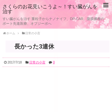
さくらのお花見いこうよ～！すい臓がんを
治す
すい臓がんを治す 重粒子からナノナイフ、DP-CAR、腹膜播種の
ポート先進医療、オプジーボへ
ホーム
日常の小言
長かった3連休
2017/7/18
日常の小言
0