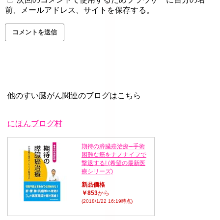
前、メールアドレス、サイトを保存する。
他のすい臓がん関連のブログはこちら
にほんブログ村
期待の膵臓癌治療─手術
困難な癌をナノナイフで
撃退する! (希望の最新医
療シリーズ)
新品価格
￥853
から
(2018/1/22 16:19時点)