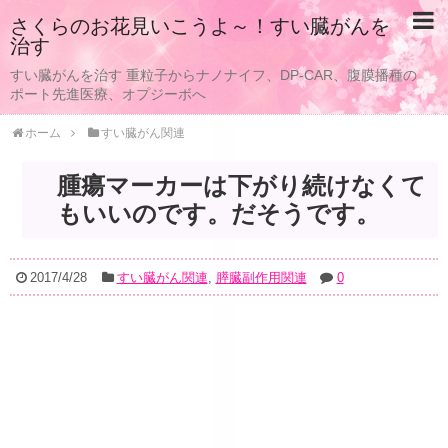
さくらのお花見いこうよ～！すい臓がんを
治す
すい臓がんを治す 重粒子からナノナイフ、DP-CAR、腹膜播種の
ポート先進医療、オプジーボへ
ホーム
すい臓がん関連
腫瘍マーカーは下がり続けなくて
もいいのです。だそうです。
2017/4/28
すい臓がん関連
,
膵臓副作用関連
0