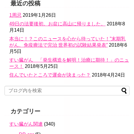
最近の投稿
1周忌
2019年1月26日
49日の法要後初。お盆に高山に帰りました。
2018年8
月14日
本当に！？このニュースを心から待っていた！”末期乳
がん、免疫療法で完治 世界初の試験結果発表”
2018年6
月5日
すい臓がん 「発生構造を解明！治療に期待！」のニュ
ース！
2018年5月25日
住んでいたところで運命が決まった？
2018年4月24日
カテゴリー
すい臓がん関連
(340)