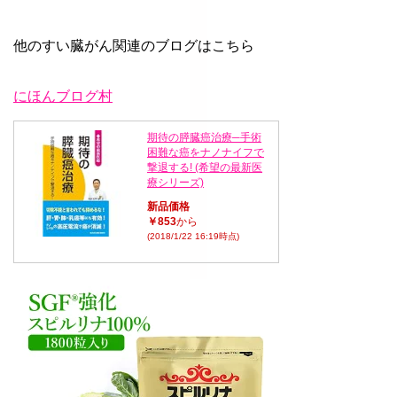
他のすい臓がん関連のブログはこちら
にほんブログ村
期待の膵臓癌治療─手術
困難な癌をナノナイフで
撃退する! (希望の最新医
療シリーズ)
新品価格
￥853
から
(2018/1/22 16:19時点)