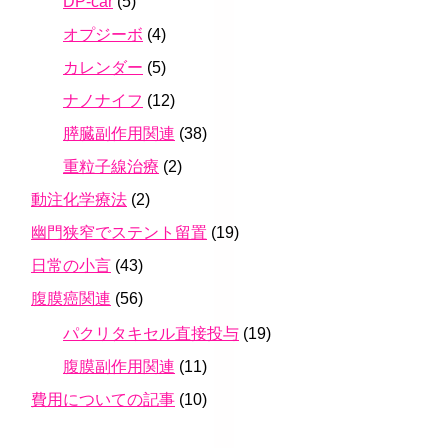
DP-car
(5)
オプジーボ
(4)
カレンダー
(5)
ナノナイフ
(12)
膵臓副作用関連
(38)
重粒子線治療
(2)
動注化学療法
(2)
幽門狭窄でステント留置
(19)
日常の小言
(43)
腹膜癌関連
(56)
パクリタキセル直接投与
(19)
腹膜副作用関連
(11)
費用についての記事
(10)