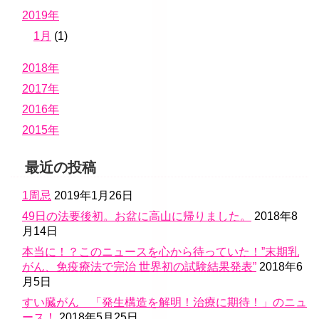
2019年
1月
(1)
2018年
2017年
2016年
2015年
最近の投稿
1周忌
2019年1月26日
49日の法要後初。お盆に高山に帰りました。
2018年8
月14日
本当に！？このニュースを心から待っていた！”末期乳
がん、免疫療法で完治 世界初の試験結果発表”
2018年6
月5日
すい臓がん 「発生構造を解明！治療に期待！」のニュ
ース！
2018年5月25日