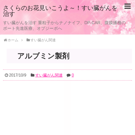
さくらのお花見いこうよ～！すい臓がんを
治す
すい臓がんを治す 重粒子からナノナイフ、DP-CAR、腹膜播種の
ポート先進医療、オプジーボへ
ホーム
すい臓がん関連
アルブミン製剤
2017/10/9
すい臓がん関連
0