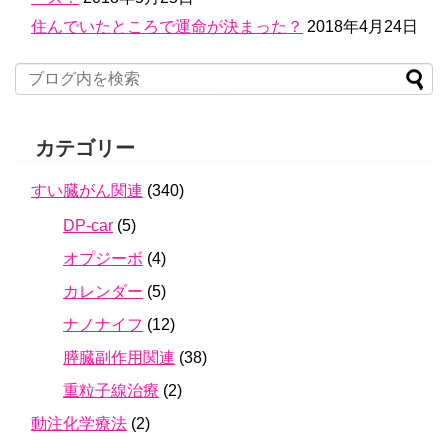
住んでいたところで運命が決まった？
2018年4月24日
カテゴリー
すい臓がん関連
(340)
DP-car
(5)
オプジーボ
(4)
カレンダー
(5)
ナノナイフ
(12)
膵臓副作用関連
(38)
重粒子線治療
(2)
動注化学療法
(2)