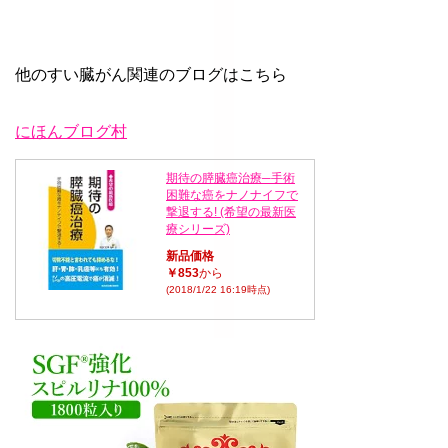
他のすい臓がん関連のブログはこちら
にほんブログ村
期待の膵臓癌治療─手術
困難な癌をナノナイフで
撃退する! (希望の最新医
療シリーズ)
新品価格
￥853
から
(2018/1/22 16:19時点)