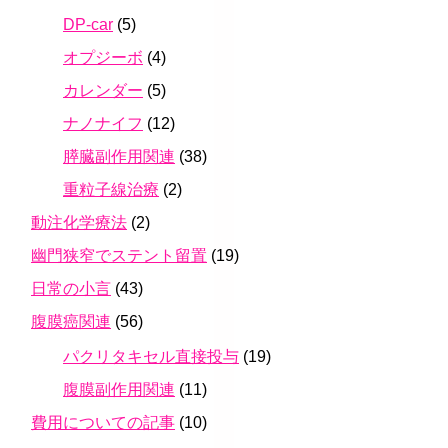
DP-car
(5)
オプジーボ
(4)
カレンダー
(5)
ナノナイフ
(12)
膵臓副作用関連
(38)
重粒子線治療
(2)
動注化学療法
(2)
幽門狭窄でステント留置
(19)
日常の小言
(43)
腹膜癌関連
(56)
パクリタキセル直接投与
(19)
腹膜副作用関連
(11)
費用についての記事
(10)