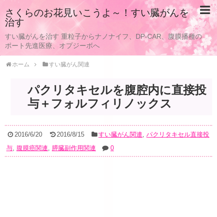
さくらのお花見いこうよ～！すい臓がんを
治す
すい臓がんを治す 重粒子からナノナイフ、DP-CAR、腹膜播種の
ポート先進医療、オプジーボへ
ホーム
すい臓がん関連
パクリタキセルを腹腔内に直接投
与＋フォルフィリノックス
2016/6/20
2016/8/15
すい臓がん関連
,
パクリタキセル直接投
与
,
腹膜癌関連
,
膵臓副作用関連
0