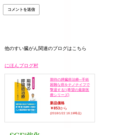
他のすい臓がん関連のブログはこちら
にほんブログ村
期待の膵臓癌治療─手術
困難な癌をナノナイフで
撃退する! (希望の最新医
療シリーズ)
新品価格
￥853
から
(2018/1/22 16:19時点)