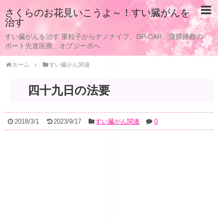
さくらのお花見いこうよ～！すい臓がんを
治す
すい臓がんを治す 重粒子からナノナイフ、DP-CAR、腹膜播種の
ポート先進医療、オプジーボへ
ホーム
すい臓がん関連
四十九日の法要
2018/3/1
2023/9/17
すい臓がん関連
0