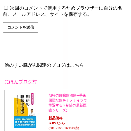
次回のコメントで使用するためブラウザーに自分の名
前、メールアドレス、サイトを保存する。
他のすい臓がん関連のブログはこちら
にほんブログ村
期待の膵臓癌治療─手術
困難な癌をナノナイフで
撃退する! (希望の最新医
療シリーズ)
新品価格
￥853
から
(2018/1/22 16:19時点)