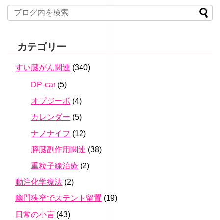
カテゴリー
すい臓がん関連
(340)
DP-car
(5)
オプジーボ
(4)
カレンダー
(5)
ナノナイフ
(12)
膵臓副作用関連
(38)
重粒子線治療
(2)
動注化学療法
(2)
幽門狭窄でステント留置
(19)
日常の小言
(43)