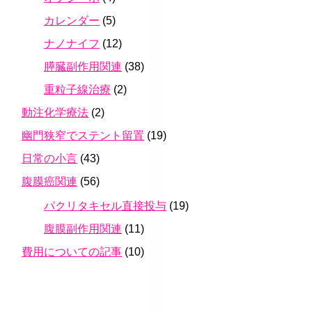
カレンダー
(5)
ナノナイフ
(12)
膵臓副作用関連
(38)
重粒子線治療
(2)
動注化学療法
(2)
幽門狭窄でステント留置
(19)
日常の小言
(43)
腹膜癌関連
(56)
パクリタキセル直接投与
(19)
腹膜副作用関連
(11)
費用についての記事
(10)