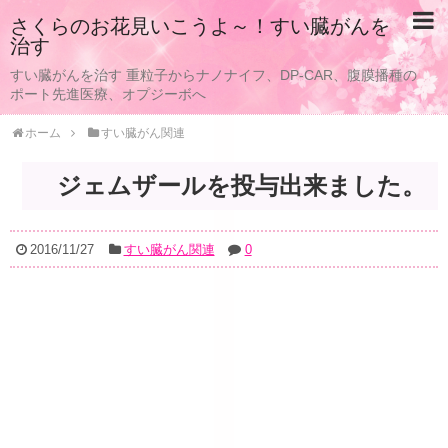
さくらのお花見いこうよ～！すい臓がんを
治す
すい臓がんを治す 重粒子からナノナイフ、DP-CAR、腹膜播種の
ポート先進医療、オプジーボへ
ホーム
すい臓がん関連
ジェムザールを投与出来ました。
2016/11/27
すい臓がん関連
0