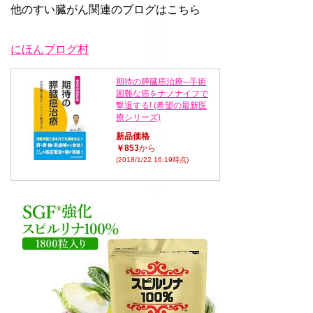
他のすい臓がん関連のブログはこちら
にほんブログ村
期待の膵臓癌治療─手術
困難な癌をナノナイフで
撃退する! (希望の最新医
療シリーズ)
新品価格
￥853
から
(2018/1/22 16:19時点)