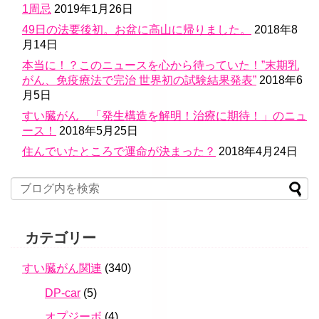
1周忌
2019年1月26日
49日の法要後初。お盆に高山に帰りました。
2018年8
月14日
本当に！？このニュースを心から待っていた！”末期乳
がん、免疫療法で完治 世界初の試験結果発表”
2018年6
月5日
すい臓がん 「発生構造を解明！治療に期待！」のニュ
ース！
2018年5月25日
住んでいたところで運命が決まった？
2018年4月24日
カテゴリー
すい臓がん関連
(340)
DP-car
(5)
オプジーボ
(4)