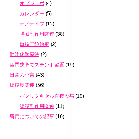
オプジーボ
(4)
カレンダー
(5)
ナノナイフ
(12)
膵臓副作用関連
(38)
重粒子線治療
(2)
動注化学療法
(2)
幽門狭窄でステント留置
(19)
日常の小言
(43)
腹膜癌関連
(56)
パクリタキセル直接投与
(19)
腹膜副作用関連
(11)
費用についての記事
(10)