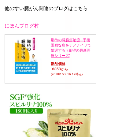
他のすい臓がん関連のブログはこちら
にほんブログ村
期待の膵臓癌治療─手術
困難な癌をナノナイフで
撃退する! (希望の最新医
療シリーズ)
新品価格
￥853
から
(2018/1/22 16:19時点)