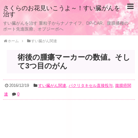
さくらのお花見いこうよ～！すい臓がんを
治す
すい臓がんを治す 重粒子からナノナイフ、DP-CAR、腹膜播種の
ポート先進医療、オプジーボへ
ホーム
すい臓がん関連
術後の腫瘍マーカーの数値。そし
て3つ目のがん
2016/12/19
すい臓がん関連
,
パクリタキセル直接投与
,
腹膜癌関
連
0