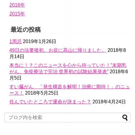
2016年
2015年
最近の投稿
1周忌
2019年1月26日
49日の法要後初。お盆に高山に帰りました。
2018年8
月14日
本当に！？このニュースを心から待っていた！”末期乳
がん、免疫療法で完治 世界初の試験結果発表”
2018年6
月5日
すい臓がん 「発生構造を解明！治療に期待！」のニュ
ース！
2018年5月25日
住んでいたところで運命が決まった？
2018年4月24日