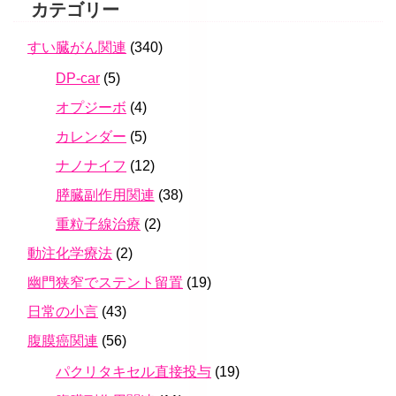
カテゴリー
すい臓がん関連
(340)
DP-car
(5)
オプジーボ
(4)
カレンダー
(5)
ナノナイフ
(12)
膵臓副作用関連
(38)
重粒子線治療
(2)
動注化学療法
(2)
幽門狭窄でステント留置
(19)
日常の小言
(43)
腹膜癌関連
(56)
パクリタキセル直接投与
(19)