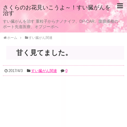
さくらのお花見いこうよ～！すい臓がんを
治す
すい臓がんを治す 重粒子からナノナイフ、DP-CAR、腹膜播種の
ポート先進医療、オプジーボへ
ホーム
すい臓がん関連
甘く見てました。
2017/4/3
すい臓がん関連
0