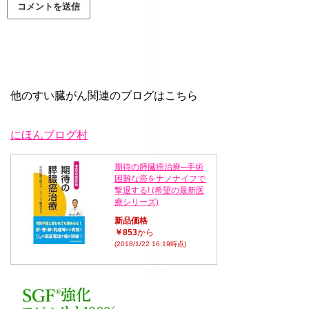
他のすい臓がん関連のブログはこちら
にほんブログ村
期待の膵臓癌治療─手術
困難な癌をナノナイフで
撃退する! (希望の最新医
療シリーズ)
新品価格
￥853
から
(2018/1/22 16:19時点)