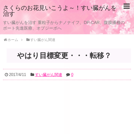
さくらのお花見いこうよ～！すい臓がんを
治す
すい臓がんを治す 重粒子からナノナイフ、DP-CAR、腹膜播種の
ポート先進医療、オプジーボへ
ホーム
すい臓がん関連
やはり目標変更・・・転移？
2017/4/11
すい臓がん関連
0