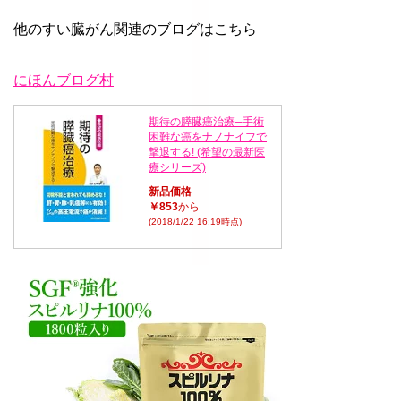
他のすい臓がん関連のブログはこちら
にほんブログ村
期待の膵臓癌治療─手術
困難な癌をナノナイフで
撃退する! (希望の最新医
療シリーズ)
新品価格
￥853
から
(2018/1/22 16:19時点)