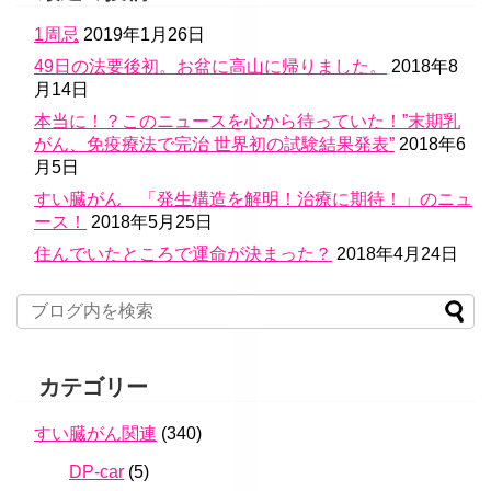
1周忌
2019年1月26日
49日の法要後初。お盆に高山に帰りました。
2018年8
月14日
本当に！？このニュースを心から待っていた！”末期乳
がん、免疫療法で完治 世界初の試験結果発表”
2018年6
月5日
すい臓がん 「発生構造を解明！治療に期待！」のニュ
ース！
2018年5月25日
住んでいたところで運命が決まった？
2018年4月24日
カテゴリー
すい臓がん関連
(340)
DP-car
(5)