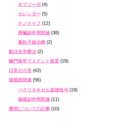
オプジーボ
(4)
カレンダー
(5)
ナノナイフ
(12)
膵臓副作用関連
(38)
重粒子線治療
(2)
動注化学療法
(2)
幽門狭窄でステント留置
(19)
日常の小言
(43)
腹膜癌関連
(56)
パクリタキセル直接投与
(19)
腹膜副作用関連
(11)
費用についての記事
(10)