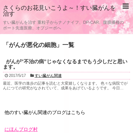
さくらのお花見いこうよ～！すい臓がんを
治す
すい臓がんを治す 重粒子からナノナイフ、DP-CAR、腹膜播種の
ポート先進医療、オプジーボへ
「
がんが悪化の細胞
」
一覧
がんが”不治の病”じゃなくなるまでもう少しだと思い
ます。
2017/5/17
すい臓がん関連
最近、医学の進歩の記事を読むと大変嬉しくなります。 色々な病院でが
んにつての研究がなされていて、成果をあげているようです。 今日...
他のすい臓がん関連のブログはこちら
にほんブログ村