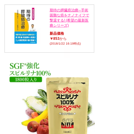
期待の膵臓癌治療─手術
困難な癌をナノナイフで
撃退する! (希望の最新医
療シリーズ)
新品価格
￥853
から
(2018/1/22 16:19時点)