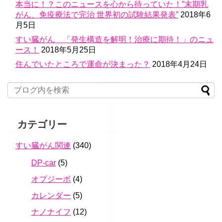
本当に！？このニュースを心から待っていた！”末期乳
がん、免疫療法で完治 世界初の試験結果発表”
2018年6
月5日
すい臓がん 「発生構造を解明！治療に期待！」のニュ
ース！
2018年5月25日
住んでいたところで運命が決まった？
2018年4月24日
カテゴリー
すい臓がん関連
(340)
DP-car
(5)
オプジーボ
(4)
カレンダー
(5)
ナノナイフ
(12)