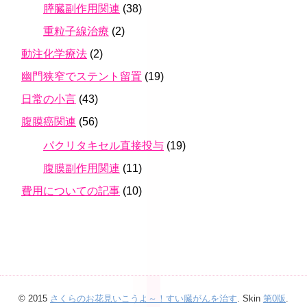
膵臓副作用関連
(38)
重粒子線治療
(2)
動注化学療法
(2)
幽門狭窄でステント留置
(19)
日常の小言
(43)
腹膜癌関連
(56)
パクリタキセル直接投与
(19)
腹膜副作用関連
(11)
費用についての記事
(10)
© 2015
さくらのお花見いこうよ～！すい臓がんを治す
. Skin
第0版
.