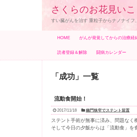
さくらのお花見いこ
すい臓がんを治す 重粒子からナノナイフ
HOME
がんが発覚してからの治療経
読者登録＆解除
闘病カレンダー
「
成功
」
一覧
流動食開始！
2017/11/18
幽門狭窄でステント留置
ステント手術が無事に済み、問題なく
そして今日の夕飯からは「流動食」を食べ