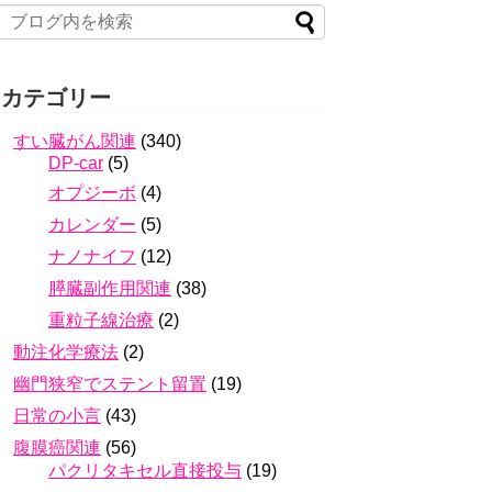
カテゴリー
すい臓がん関連
(340)
DP-car
(5)
オプジーボ
(4)
カレンダー
(5)
ナノナイフ
(12)
膵臓副作用関連
(38)
重粒子線治療
(2)
動注化学療法
(2)
幽門狭窄でステント留置
(19)
日常の小言
(43)
腹膜癌関連
(56)
パクリタキセル直接投与
(19)