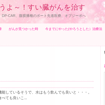
うよ～！すい臓がんを治す
、DP-CAR、腹膜播種のポート先進医療、オプジーボへ
緯
がんが見つかった時
今までにやった(やろうとした）治療法
機能しているそうで、水はもう飲んでも良いと・・・。
ても良いこ...