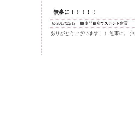
無事に！！！！！
2017/11/17
幽門狭窄でステント留置
ありがとうございます！！ 無事に。 無