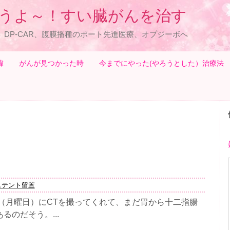
うよ～！すい臓がんを治す
、DP-CAR、腹膜播種のポート先進医療、オプジーボへ
緯
がんが見つかった時
今までにやった(やろうとした）治療法
ステント留置
（月曜日）にCTを撮ってくれて、まだ胃から十二指腸
のだそう。...