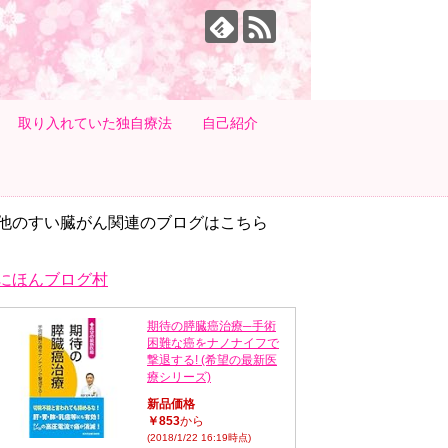
取り入れていた独自療法
自己紹介
他のすい臓がん関連のブログはこちら
にほんブログ村
期待の膵臓癌治療─手術
困難な癌をナノナイフで
撃退する! (希望の最新医
療シリーズ)
新品価格
￥853
から
(2018/1/22 16:19時点)