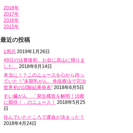
2018年
2017年
2016年
2015年
最近の投稿
1周忌
2019年1月26日
49日の法要後初。お盆に高山に帰りま
した。
2018年8月14日
本当に！？このニュースを心から待っ
ていた！”末期乳がん、免疫療法で完治
世界初の試験結果発表”
2018年6月5日
すい臓がん 「発生構造を解明！治療
に期待！」のニュース！
2018年5月25
日
住んでいたところで運命が決まった？
2018年4月24日