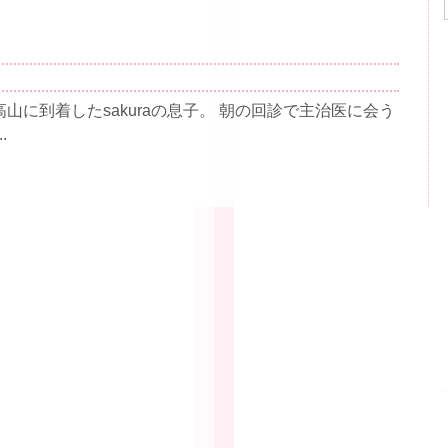
に到着したsakuraの息子。 朝の回診で主治医に会う
.