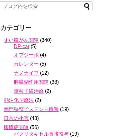
カテゴリー
すい臓がん関連
(340)
DP-car
(5)
オプジーボ
(4)
カレンダー
(5)
ナノナイフ
(12)
膵臓副作用関連
(38)
重粒子線治療
(2)
動注化学療法
(2)
幽門狭窄でステント留置
(19)
日常の小言
(43)
腹膜癌関連
(56)
パクリタキセル直接投与
(19)