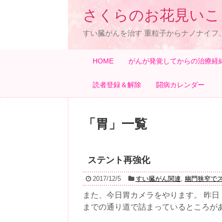
さくらのお花見いこ
すい臓がんを治す 重粒子からナノナイフ
HOME
がんが発覚してからの治療経
読者登録＆解除
闘病カレンダー
「
胃
」
一覧
ステント再強化
2017/12/5
すい臓がん関連
,
幽門狭窄で
また、今日胃カメラをやります。 昨日
までの通り道で詰まっているところがある