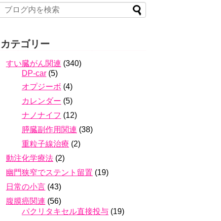
カテゴリー
すい臓がん関連
(340)
DP-car
(5)
オプジーボ
(4)
カレンダー
(5)
ナノナイフ
(12)
膵臓副作用関連
(38)
重粒子線治療
(2)
動注化学療法
(2)
幽門狭窄でステント留置
(19)
日常の小言
(43)
腹膜癌関連
(56)
パクリタキセル直接投与
(19)