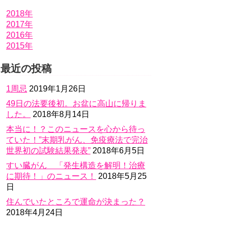
2018年
2017年
2016年
2015年
最近の投稿
1周忌
2019年1月26日
49日の法要後初。お盆に高山に帰りま
した。
2018年8月14日
本当に！？このニュースを心から待っ
ていた！”末期乳がん、免疫療法で完治
世界初の試験結果発表”
2018年6月5日
すい臓がん 「発生構造を解明！治療
に期待！」のニュース！
2018年5月25
日
住んでいたところで運命が決まった？
2018年4月24日