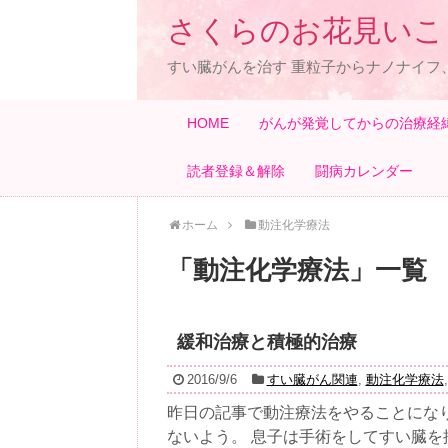
さくらのお花見いこ
すい臓がんを治す 重粒子からナノナイフ
HOME
がんが発覚してからの治療経
読者登録＆解除
闘病カレンダー
ホーム
動注化学療法
「
動注化学療法
」
一覧
緩和治療と積極的治療
2016/9/6
すい臓がん関連
,
動注化学療法
昨日の記事で動注療法をやることにな
ないよう。 息子は手術をしてすい臓を摘