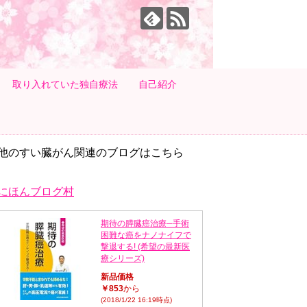
取り入れていた独自療法
自己紹介
他のすい臓がん関連のブログはこちら
にほんブログ村
期待の膵臓癌治療─手術
困難な癌をナノナイフで
撃退する! (希望の最新医
療シリーズ)
新品価格
￥853
から
(2018/1/22 16:19時点)