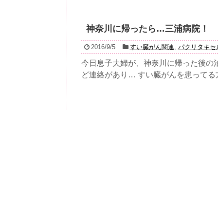
神奈川に帰ったら…三浦病院！
2016/9/5
すい臓がん関連
,
パクリタキセ
今日息子夫婦が、神奈川に帰った後の
ど連絡があり… すい臓がんを患ってる方