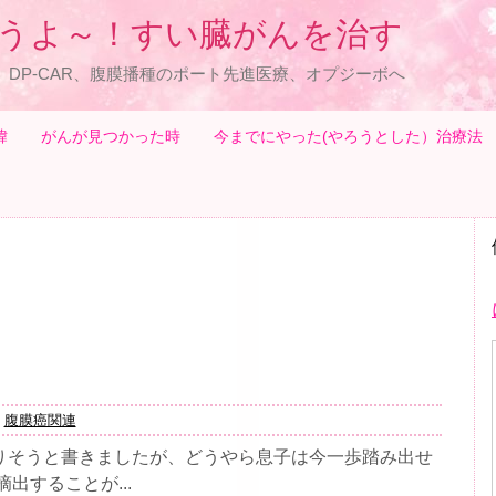
うよ～！すい臓がんを治す
、DP-CAR、腹膜播種のポート先進医療、オプジーボへ
緯
がんが見つかった時
今までにやった(やろうとした）治療法
,
腹膜癌関連
りそうと書きましたが、どうやら息子は今一歩踏み出せ
出することが...