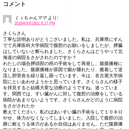
コメント
くぅちゃんママ
より:
2016年9月18日 8:17 PM
さくらさん
丁寧な説明ありがとうございました。私は、兵庫県にすん
でて兵庫医科大学病院で腹腔のお願いをしましたが、膵臓
はしていないと断られました。さくらさんはどうやって北
海道の病院をさがされたのですか？
わたしの場合膵頭部の癌の手術をして再発し、腹膜播種に
なりました。腹膜播種が原因で腸が腫れたり、癒着して逆
流し胆管炎を繰り返し困っています。今は、名古屋大学病
院にといあわせようかと思っています。さくらさんの様子
を拝見すると結構大変な治療のようですね。迷っていま
す。関西では、すい臓がんに対して腹腔の治療をしている
病院があまりないようです。さくらさんがどのように病院
をさがされたか
教えてください。私のばあいすい臓の手術をして１０キロ
やせ、体力がなくなってしまいました。入院して腹腔の治
療に耐えうる体力があるか自信はありません。ただ腹膜播