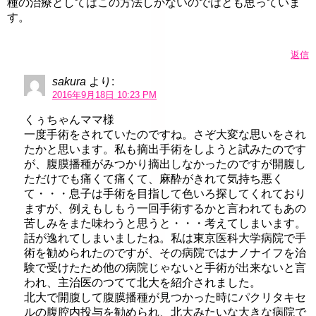
種の治療としてはこの方法しかないのではとも思っていま
す。
返信
sakura
より:
2016年9月18日 10:23 PM
くぅちゃんママ様
一度手術をされていたのですね。さぞ大変な思いをされ
たかと思います。私も摘出手術をしようと試みたのです
が、腹膜播種がみつかり摘出しなかったのですが開腹し
ただけでも痛くて痛くて、麻酔がきれて気持ち悪く
て・・・息子は手術を目指して色いろ探してくれており
ますが、例えもしもう一回手術するかと言われてもあの
苦しみをまた味わうと思うと・・・考えてしまいます。
話が逸れてしまいましたね。私は東京医科大学病院で手
術を勧められたのですが、その病院ではナノナイフを治
験で受けたため他の病院じゃないと手術が出来ないと言
われ、主治医のつてて北大を紹介されました。
北大で開腹して腹膜播種が見つかった時にパクリタキセ
ルの腹腔内投与を勧められ、北大みたいな大きな病院で