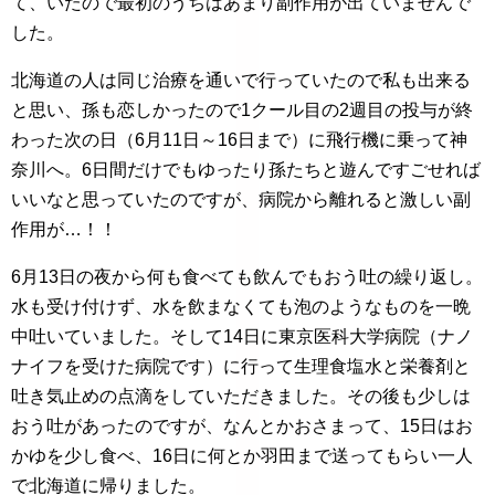
て、いたので最初のうちはあまり副作用が出ていませんで
した。
北海道の人は同じ治療を通いで行っていたので私も出来る
と思い、孫も恋しかったので1クール目の2週目の投与が終
わった次の日（6月11日～16日まで）に飛行機に乗って神
奈川へ。6日間だけでもゆったり孫たちと遊んですごせれば
いいなと思っていたのですが、病院から離れると激しい副
作用が…！！
6月13日の夜から何も食べても飲んでもおう吐の繰り返し。
水も受け付けず、水を飲まなくても泡のようなものを一晩
中吐いていました。そして14日に東京医科大学病院（ナノ
ナイフを受けた病院です）に行って生理食塩水と栄養剤と
吐き気止めの点滴をしていただきました。その後も少しは
おう吐があったのですが、なんとかおさまって、15日はお
かゆを少し食べ、16日に何とか羽田まで送ってもらい一人
で北海道に帰りました。