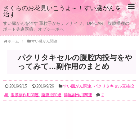
さくらのお花見いこうよ～！すい臓がんを
治す
すい臓がんを治す 重粒子からナノナイフ、DP-CAR、腹膜播種の
ポート先進医療、オプジーボへ
ホーム
すい臓がん関連
パクリタキセルの腹腔内投与をや
ってみて…副作用のまとめ
2016/9/15
2016/9/26
すい臓がん関連
,
パクリタキセル直接投
与
,
腹膜副作用関連
,
腹膜癌関連
,
膵臓副作用関連
2