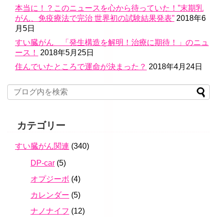
本当に！？このニュースを心から待っていた！”末期乳
がん、免疫療法で完治 世界初の試験結果発表”
2018年6
月5日
すい臓がん 「発生構造を解明！治療に期待！」のニュ
ース！
2018年5月25日
住んでいたところで運命が決まった？
2018年4月24日
カテゴリー
すい臓がん関連
(340)
DP-car
(5)
オプジーボ
(4)
カレンダー
(5)
ナノナイフ
(12)