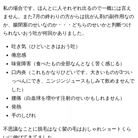
私の場合です。ほんとに人それぞれ出るので一概には言え
ません。また7月の終わりの方からは抗がん剤の副作用なの
か、腸閉塞のせいなのか・・・どちらのせいかと判断つけ
られないおう吐が何回かありました。
吐き気（ひどいときはおう吐）
倦怠感
味覚障害（食べたもの全部なんとなく苦く感じる）
口内炎（これもかなりひどいです。大きいものが3つい
っぺんにでき、ニンジンジュースもしみて飲めませんで
した）
腰痛（白血球を増やす注射のせいかもしれません）
発熱
手のしびれ
不思議なことに脱毛はなく髪の毛はおしゃれショートくら
いに伸びてきてました。