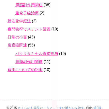
膵臓副作用関連
(38)
重粒子線治療
(2)
動注化学療法
(2)
幽門狭窄でステント留置
(19)
日常の小言
(43)
腹膜癌関連
(56)
パクリタキセル直接投与
(19)
腹膜副作用関連
(11)
費用についての記事
(10)
© 2015
さくらのお花見いこうよ～！すい臓がんを治す
. Skin
第0版
.