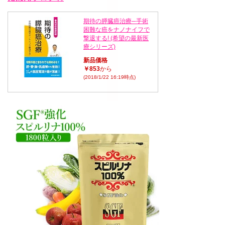
期待の膵臓癌治療─手術
困難な癌をナノナイフで
撃退する! (希望の最新医
療シリーズ)
新品価格
￥853
から
(2018/1/22 16:19時点)