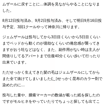
ムザールに戻すことに…体調を見ながらやることになりま
した。
8月12日投与済み、9月2日投与済み、そして明日9月16日投
与予定、3回1クールやって神奈川に帰ります。
ジェムザールは投与してから3日目くらいから5日目くらい
までベッドから動くのが億劫なくらいの倦怠感が襲ってき
ますがおう吐などはなく、また、副作用がない時は主人が
間借りしてるアパートまで往復40分くらい歩いて行ったり
出来ています。
ただせっかく生えてきた髪の毛はジェムザールにしてから
また全て抜けてしまいました(;_:)せっかく昆布のカラー剤で
染めたのに…
投与した量や、腫瘍マーカーの数値が載った紙を探したの
ですがモルヒネをやっていたりでちょっと探しても出てこ