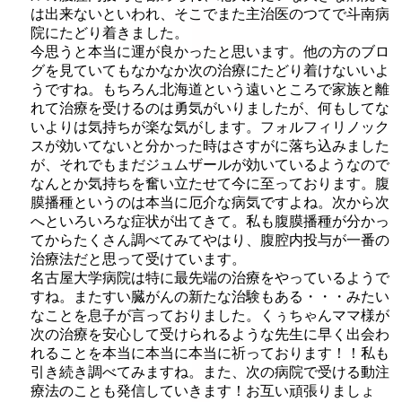
は出来ないといわれ、そこでまた主治医のつてで斗南病
院にたどり着きました。
今思うと本当に運が良かったと思います。他の方のブロ
グを見ていてもなかなか次の治療にたどり着けないいよ
うですね。もちろん北海道という遠いところで家族と離
れて治療を受けるのは勇気がいりましたが、何もしてな
いよりは気持ちが楽な気がします。フォルフィリノック
スが効いてないと分かった時はさすがに落ち込みました
が、それでもまだジュムザールが効いているようなので
なんとか気持ちを奮い立たせて今に至っております。腹
膜播種というのは本当に厄介な病気ですよね。次から次
へといろいろな症状が出てきて。私も腹膜播種が分かっ
てからたくさん調べてみてやはり、腹腔内投与が一番の
治療法だと思って受けています。
名古屋大学病院は特に最先端の治療をやっているようで
すね。またすい臓がんの新たな治験もある・・・みたい
なことを息子が言っておりました。くぅちゃんママ様が
次の治療を安心して受けられるような先生に早く出会わ
れることを本当に本当に本当に祈っております！！私も
引き続き調べてみますね。また、次の病院で受ける動注
療法のことも発信していきます！お互い頑張りましょ