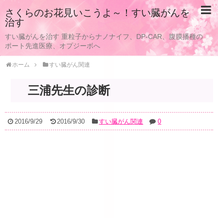
さくらのお花見いこうよ～！すい臓がんを
治す
すい臓がんを治す 重粒子からナノナイフ、DP-CAR、腹膜播種の
ポート先進医療、オプジーボへ
ホーム
すい臓がん関連
三浦先生の診断
2016/9/29
2016/9/30
すい臓がん関連
0