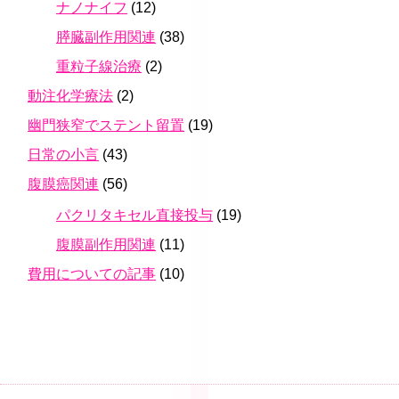
ナノナイフ
(12)
膵臓副作用関連
(38)
重粒子線治療
(2)
動注化学療法
(2)
幽門狭窄でステント留置
(19)
日常の小言
(43)
腹膜癌関連
(56)
パクリタキセル直接投与
(19)
腹膜副作用関連
(11)
費用についての記事
(10)