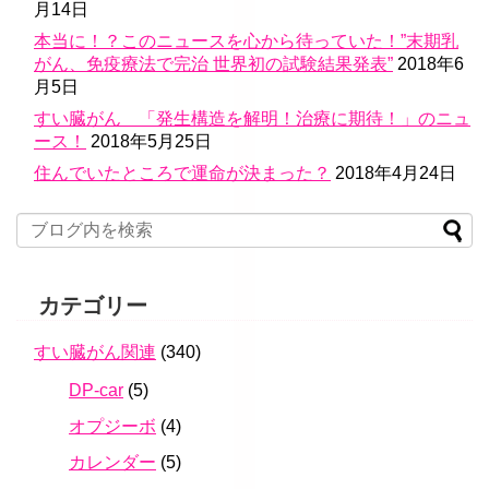
月14日
本当に！？このニュースを心から待っていた！”末期乳
がん、免疫療法で完治 世界初の試験結果発表”
2018年6
月5日
すい臓がん 「発生構造を解明！治療に期待！」のニュ
ース！
2018年5月25日
住んでいたところで運命が決まった？
2018年4月24日
カテゴリー
すい臓がん関連
(340)
DP-car
(5)
オプジーボ
(4)
カレンダー
(5)