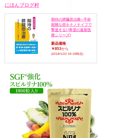
にほんブログ村
期待の膵臓癌治療─手術
困難な癌をナノナイフで
撃退する! (希望の最新医
療シリーズ)
新品価格
￥853
から
(2018/1/22 16:19時点)